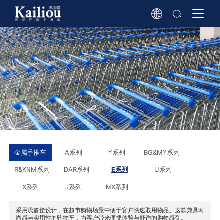
金属手推车
A系列
Y系列
BG&MY系列
R&KNM系列
DAR系列
E系列
U系列
X系列
J系列
MX系列
采用浅篮筐设计，在超市购物场景中便于客户快速取用物品。这款兼具时
尚感与实用性的购物车，为客户带来便捷体验与舒适的购物感受。